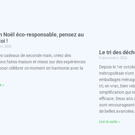
n Noël éco-responsable, pensez au
oi !
re 2024
Le tri des déch
es cadeaux de seconde main, créez des
5 décembre 2024
ons faites maison et misez sur des expériences
Depuis le 1er octobr
pour célébrer ce moment en harmonie avec la
métropolitain n’ont 
emballages ménager
te »
tri, en vrac, bien v
simplification qui r
efficace. Deux ans a
sont encourageants 
de belles avancées.
Lire la suite »