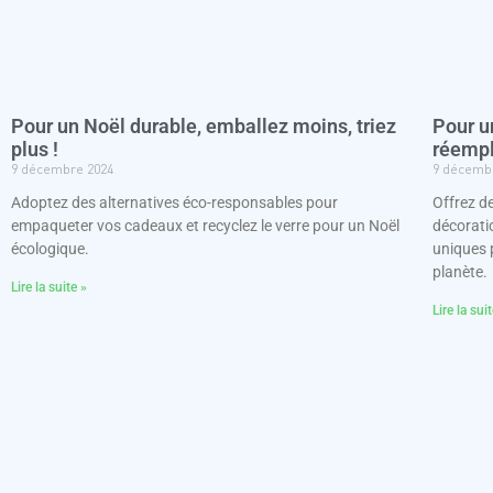
Pour un Noël durable, emballez moins, triez
Pour u
plus !
réempl
9 décembre 2024
9 décemb
Adoptez des alternatives éco-responsables pour
Offrez d
empaqueter vos cadeaux et recyclez le verre pour un Noël
décorati
écologique.
uniques 
planète.
Lire la suite »
Lire la sui