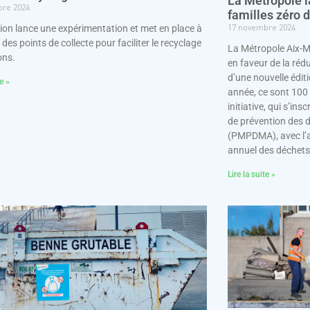
La Métropole l
bre 2024
familles zéro 
17 novembre 2024
ution lance une expérimentation et met en place à
 des points de collecte pour faciliter le recyclage
La Métropole Aix-M
ons.
en faveur de la réd
d’une nouvelle éditi
te »
année, ce sont 100
initiative, qui s’in
de prévention des 
(PMPDMA), avec l’am
annuel des déchets
Lire la suite »