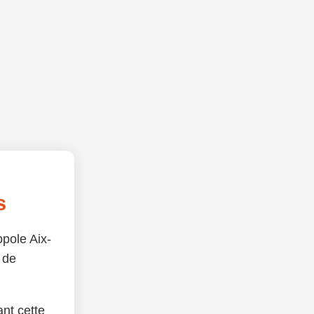
s
opole Aix-
 de
nt cette