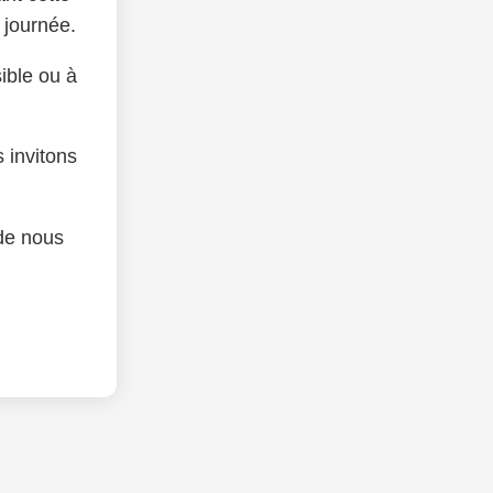
a journée.
ible ou à
.
 invitons
de nous