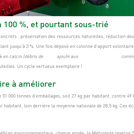
à 100 %, et pourtant sous-trié
oncrets : préservation des ressources naturelles, réduction des
llant jusqu’à 3 %. Une fois déposé en colonne d’apport volontaire
mé en calcin
(débris de
verre
ajouté aux
matières premières
comme
teilles. Un cycle vertueux exemplaire !
oire à améliorer
e 51 000 tonnes d’emballages, soit 27 kg par habitant, contre 49 
par habitant, loin derrière la moyenne nationale de 28,5 kg. Ces 
néfices environnementaux, chaque année, la Métropole reverse 50