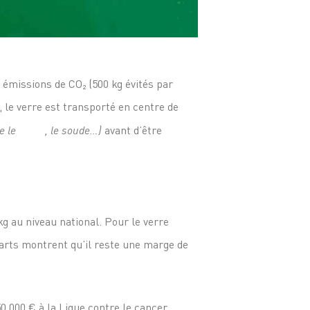
 émissions de CO₂ (500 kg évités par
, le verre est transporté en centre de
 le
sable
, le soude…)
avant d’être
kg au niveau national. Pour le verre
écarts montrent qu’il reste une marge de
 000 € à la Ligue contre le cancer